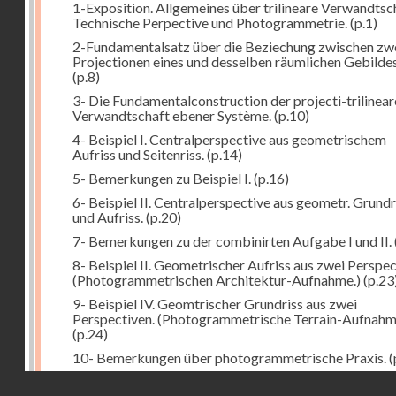
1-Exposition. Allgemeines über trilineare Verwandtsc
Technische Perpective und Photogrammetrie.
(p.1)
2-Fundamentalsatz über die Beziechung zwischen zw
Projectionen eines und desselben räumlichen Gebildes
(p.8)
3- Die Fundamentalconstruction der projecti-trilinea
Verwandtschaft ebener Système.
(p.10)
4- Beispiel I. Centralperspective aus geometrischem
Aufriss und Seitenriss.
(p.14)
5- Bemerkungen zu Beispiel I.
(p.16)
6- Beispiel II. Centralperspective aus geometr. Grundr
und Aufriss.
(p.20)
7- Bemerkungen zu der combinirten Aufgabe I und II.
8- Beispiel II. Geometrischer Aufriss aus zwei Perspec
(Photogrammetrischen Architektur-Aufnahme.)
(p.23
9- Beispiel IV. Geomtrischer Grundriss aus zwei
Perspectiven. (Photogrammetrische Terrain-Aufnahm
(p.24)
10- Bemerkungen über photogrammetrische Praxis.
(
11- Weitere Bemerkungen zu den Beispielen III und IV
Droits réservés - CNAM