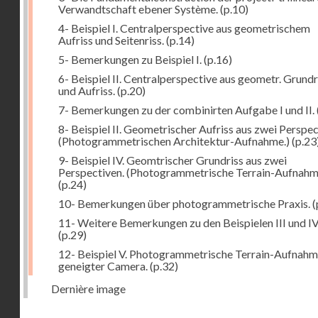
Verwandtschaft ebener Système.
(p.10)
4- Beispiel I. Centralperspective aus geometrischem
Aufriss und Seitenriss.
(p.14)
5- Bemerkungen zu Beispiel I.
(p.16)
6- Beispiel II. Centralperspective aus geometr. Grundr
und Aufriss.
(p.20)
7- Bemerkungen zu der combinirten Aufgabe I und II.
8- Beispiel II. Geometrischer Aufriss aus zwei Perspec
(Photogrammetrischen Architektur-Aufnahme.)
(p.23
9- Beispiel IV. Geomtrischer Grundriss aus zwei
Perspectiven. (Photogrammetrische Terrain-Aufnahm
(p.24)
10- Bemerkungen über photogrammetrische Praxis.
(
11- Weitere Bemerkungen zu den Beispielen III und IV
(p.29)
12- Beispiel V. Photogrammetrische Terrain-Aufnahm
geneigter Camera.
(p.32)
Dernière image