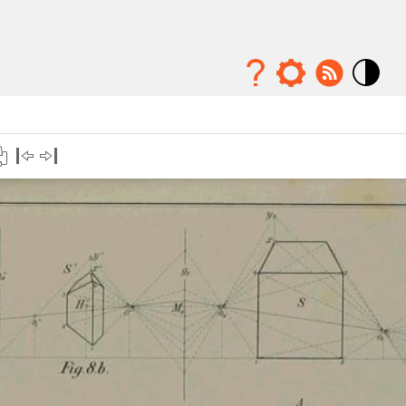
Mode
contraste
élévé