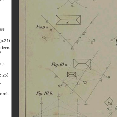
iss
(p.21)
tiven.
)
e).
p.25)
.
e mit