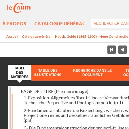
À PROPOS
CATALOGUE GÉNÉRAL
Accueil
Catalogue général
Hauck, Guido (1845-1905) - Neue Constructi
TABLE
TABLE DES
RECHERCHE DANS LE
T
DES
ILLUSTRATIONS
DOCUMENT
OC
MATIÈRES
PAGE DE TITRE (Première image)
1-Exposition. Allgemeines über trilineare Verwandtsc
Technische Perpective und Photogrammetrie.
(p.1)
2-Fundamentalsatz über die Beziechung zwischen zw
Projectionen eines und desselben räumlichen Gebildes
(p.8)
3- Die Fundamentalconstruction der projecti-trilinea