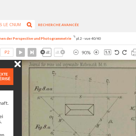
RECHERCHE AVANCÉE
onen der Perspective und Photogrammetrie
pl.2 - vue 40/40
90%
EXTE
ÉRISÉ
haft.
ei
.
ren