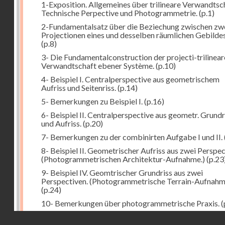
1-Exposition. Allgemeines über trilineare Verwandtsc
Technische Perpective und Photogrammetrie.
(p.1)
2-Fundamentalsatz über die Beziechung zwischen zw
Projectionen eines und desselben räumlichen Gebildes
(p.8)
3- Die Fundamentalconstruction der projecti-trilinea
Verwandtschaft ebener Système.
(p.10)
4- Beispiel I. Centralperspective aus geometrischem
Aufriss und Seitenriss.
(p.14)
5- Bemerkungen zu Beispiel I.
(p.16)
6- Beispiel II. Centralperspective aus geometr. Grundr
und Aufriss.
(p.20)
7- Bemerkungen zu der combinirten Aufgabe I und II.
8- Beispiel II. Geometrischer Aufriss aus zwei Perspec
(Photogrammetrischen Architektur-Aufnahme.)
(p.23
9- Beispiel IV. Geomtrischer Grundriss aus zwei
Perspectiven. (Photogrammetrische Terrain-Aufnahm
(p.24)
10- Bemerkungen über photogrammetrische Praxis.
(
11- Weitere Bemerkungen zu den Beispielen III und IV
Droits réservés - CNAM