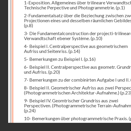
1-Exposition. Allgemeines über trilineare Verwandtsc
Technische Perpective und Photogrammetrie.
(p.1)
2-Fundamentalsatz über die Beziechung zwischen zw
Projectionen eines und desselben räumlichen Gebildes
(p.8)
3- Die Fundamentalconstruction der projecti-trilinea
Verwandtschaft ebener Système.
(p.10)
4- Beispiel I. Centralperspective aus geometrischem
Aufriss und Seitenriss.
(p.14)
5- Bemerkungen zu Beispiel I.
(p.16)
6- Beispiel II. Centralperspective aus geometr. Grundr
und Aufriss.
(p.20)
7- Bemerkungen zu der combinirten Aufgabe I und II.
8- Beispiel II. Geometrischer Aufriss aus zwei Perspec
(Photogrammetrischen Architektur-Aufnahme.)
(p.23
9- Beispiel IV. Geomtrischer Grundriss aus zwei
Perspectiven. (Photogrammetrische Terrain-Aufnahm
(p.24)
10- Bemerkungen über photogrammetrische Praxis.
(
11- Weitere Bemerkungen zu den Beispielen III und IV
Droits réservés - CNAM