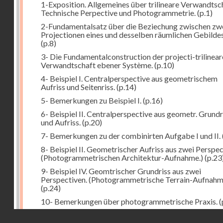
1-Exposition. Allgemeines über trilineare Verwandtsc
Technische Perpective und Photogrammetrie.
(p.1)
2-Fundamentalsatz über die Beziechung zwischen zw
Projectionen eines und desselben räumlichen Gebildes
(p.8)
3- Die Fundamentalconstruction der projecti-trilinea
Verwandtschaft ebener Système.
(p.10)
4- Beispiel I. Centralperspective aus geometrischem
Aufriss und Seitenriss.
(p.14)
5- Bemerkungen zu Beispiel I.
(p.16)
6- Beispiel II. Centralperspective aus geometr. Grundr
und Aufriss.
(p.20)
7- Bemerkungen zu der combinirten Aufgabe I und II.
8- Beispiel II. Geometrischer Aufriss aus zwei Perspec
(Photogrammetrischen Architektur-Aufnahme.)
(p.23
9- Beispiel IV. Geomtrischer Grundriss aus zwei
Perspectiven. (Photogrammetrische Terrain-Aufnahm
(p.24)
10- Bemerkungen über photogrammetrische Praxis.
(
11- Weitere Bemerkungen zu den Beispielen III und IV
Droits réservés - CNAM