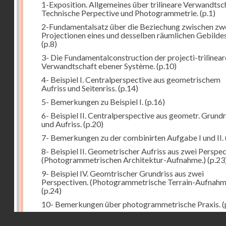
1-Exposition. Allgemeines über trilineare Verwandtsc
Technische Perpective und Photogrammetrie.
(p.1)
2-Fundamentalsatz über die Beziechung zwischen zw
Projectionen eines und desselben räumlichen Gebildes
(p.8)
3- Die Fundamentalconstruction der projecti-trilinea
Verwandtschaft ebener Système.
(p.10)
4- Beispiel I. Centralperspective aus geometrischem
Aufriss und Seitenriss.
(p.14)
5- Bemerkungen zu Beispiel I.
(p.16)
6- Beispiel II. Centralperspective aus geometr. Grundr
und Aufriss.
(p.20)
7- Bemerkungen zu der combinirten Aufgabe I und II.
8- Beispiel II. Geometrischer Aufriss aus zwei Perspec
(Photogrammetrischen Architektur-Aufnahme.)
(p.23
9- Beispiel IV. Geomtrischer Grundriss aus zwei
Perspectiven. (Photogrammetrische Terrain-Aufnahm
(p.24)
10- Bemerkungen über photogrammetrische Praxis.
(
11- Weitere Bemerkungen zu den Beispielen III und IV
Droits réservés - CNAM