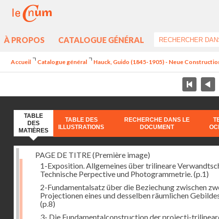
À PROPOS
CATALOGUE GÉNÉRAL
Accueil
Catalogue général
Hauck, Guido (1845-1905) - Neue Constructi
TABLE
TABLE DES
RECHERCHE DANS LE
T
DES
ILLUSTRATIONS
DOCUMENT
OC
MATIÈRES
PAGE DE TITRE (Première image)
1-Exposition. Allgemeines über trilineare Verwandtsc
Technische Perpective und Photogrammetrie.
(p.1)
2-Fundamentalsatz über die Beziechung zwischen zw
Projectionen eines und desselben räumlichen Gebildes
(p.8)
3- Die Fundamentalconstruction der projecti-trilinea