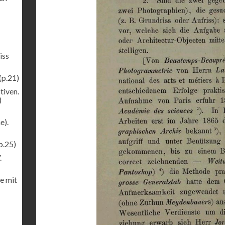
iss
(p.21)
tiven.
)
e).
p.25)
.
e mit