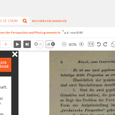
RECHERCHE AVANCÉE
onen der Perspective und Photogrammetrie
p.6 - vue 8/40
80%
EXTE
ÉRISÉ
haft.
ei
.
ren