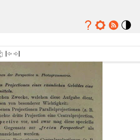
Mode
contraste
élévé