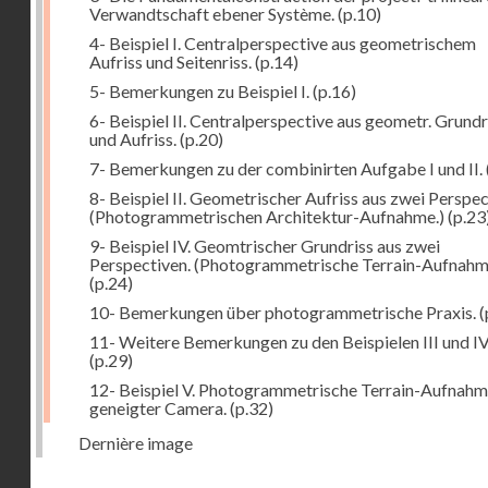
Verwandtschaft ebener Système.
(p.10)
4- Beispiel I. Centralperspective aus geometrischem
Aufriss und Seitenriss.
(p.14)
5- Bemerkungen zu Beispiel I.
(p.16)
6- Beispiel II. Centralperspective aus geometr. Grundr
und Aufriss.
(p.20)
7- Bemerkungen zu der combinirten Aufgabe I und II.
8- Beispiel II. Geometrischer Aufriss aus zwei Perspec
(Photogrammetrischen Architektur-Aufnahme.)
(p.23
9- Beispiel IV. Geomtrischer Grundriss aus zwei
Perspectiven. (Photogrammetrische Terrain-Aufnahm
(p.24)
10- Bemerkungen über photogrammetrische Praxis.
(
11- Weitere Bemerkungen zu den Beispielen III und IV
(p.29)
12- Beispiel V. Photogrammetrische Terrain-Aufnahm
geneigter Camera.
(p.32)
Dernière image