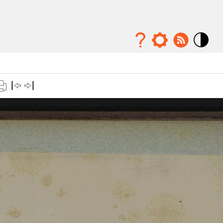
Mode
contraste
élévé