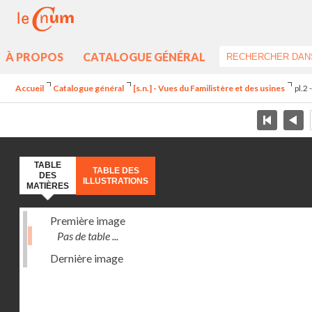
À PROPOS
CATALOGUE GÉNÉRAL
Accueil
Catalogue général
[s.n.] - Vues du Familistère et des usines
pl.2 
TABLE
TABLE DES
DES
ILLUSTRATIONS
MATIÈRES
Première image
Pas de table ...
Dernière image