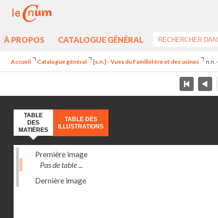
À PROPOS
CATALOGUE GÉNÉRAL
Accueil
Catalogue général
[s.n.] - Vues du Familistère et des usines
n.n. 
TABLE
TABLE DES
DES
ILLUSTRATIONS
MATIÈRES
Première image
Pas de table ...
Dernière image