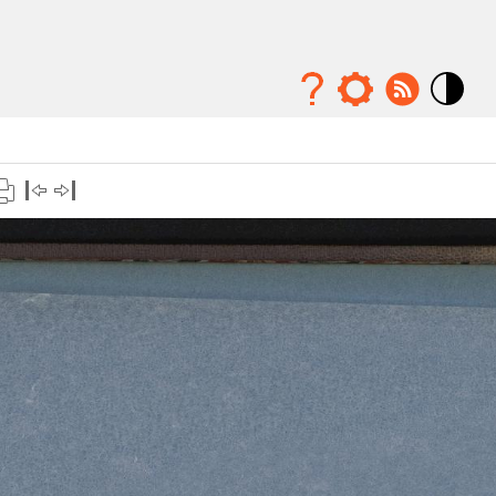
Mode
contraste
élévé