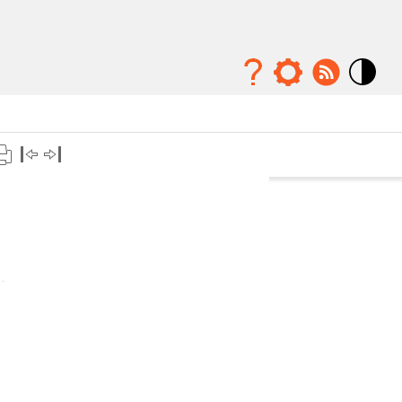
Mode
contraste
élévé