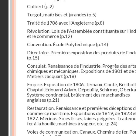
Colbert
(p.2)
Turgot, maîtrises et jurandes
(p.5)
Traité de 1786 avec l'Angleterre
(p.8)
Révolution. Lois de l'Assemblée constituante sur l'ind
et le commerce
(p.12)
Convention. École Polytechnique
(p.14)
Directoire. Première exposition des produits de l'ind
(p.15)
Consulat. Renaissance de l'industrie. Progrès des art
chimiques et mécaniques. Expositions de 1801 et de 
Métiers Jacquart
(p.18)
Empire. Exposition de 1806. Ternaux, Conté, Bertholl
Chaptal, Edouard Adam, Dépouilly, Schirmer, Oberk
Système continental, brûlement des marchandises
anglaises
(p.21)
Restauration. Renaissance et premières déceptions d
commerce maritime. Expositions de 1819, de 1823 e
1827. Mérinos. Soies lisses, laines peignées. Traitem
fer à la houille, machines à vapeur, etc.
(p.24)
Voies de communication. Canaux. Chemins de fer. Po