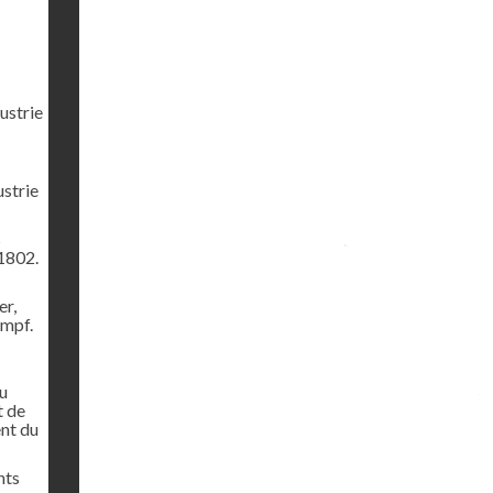
ustrie
ustrie
s
1802.
er,
ampf.
u
t de
ent du
nts