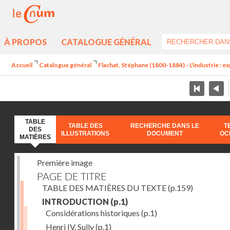
À PROPOS
CATALOGUE GÉNÉRAL
Accueil
Catalogue général
Flachat, Stéphane (1800-1884) - L'industrie : e
TABLE
TABLE DES
RECHERCHE DANS LE
T
DES
ILLUSTRATIONS
DOCUMENT
OC
MATIÈRES
Première image
PAGE DE TITRE
TABLE DES MATIÈRES DU TEXTE
(p.159)
INTRODUCTION
(p.1)
Considérations historiques
(p.1)
Henri IV. Sully
(p.1)