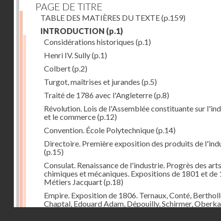
PAGE DE TITRE
TABLE DES MATIÈRES DU TEXTE
(p.159)
INTRODUCTION
(p.1)
Considérations historiques
(p.1)
Henri IV. Sully
(p.1)
Colbert
(p.2)
Turgot, maîtrises et jurandes
(p.5)
Traité de 1786 avec l'Angleterre
(p.8)
Révolution. Lois de l'Assemblée constituante sur l'ind
et le commerce
(p.12)
Convention. École Polytechnique
(p.14)
Directoire. Première exposition des produits de l'ind
(p.15)
Consulat. Renaissance de l'industrie. Progrès des art
chimiques et mécaniques. Expositions de 1801 et de 
Métiers Jacquart
(p.18)
Empire. Exposition de 1806. Ternaux, Conté, Bertholl
Chaptal, Edouard Adam, Dépouilly, Schirmer, Oberk
Système continental, brûlement des marchandises
Droits réservés - CNAM
anglaises
(p.21)