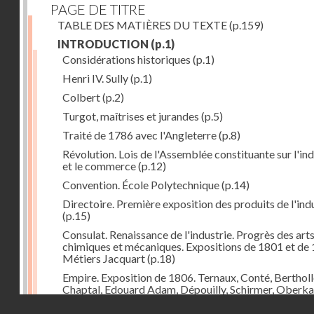
PAGE DE TITRE
TABLE DES MATIÈRES DU TEXTE
(p.159)
INTRODUCTION
(p.1)
Considérations historiques
(p.1)
Henri IV. Sully
(p.1)
Colbert
(p.2)
Turgot, maîtrises et jurandes
(p.5)
Traité de 1786 avec l'Angleterre
(p.8)
Révolution. Lois de l'Assemblée constituante sur l'ind
et le commerce
(p.12)
Convention. École Polytechnique
(p.14)
Directoire. Première exposition des produits de l'ind
(p.15)
Consulat. Renaissance de l'industrie. Progrès des art
chimiques et mécaniques. Expositions de 1801 et de 
Métiers Jacquart
(p.18)
Empire. Exposition de 1806. Ternaux, Conté, Bertholl
Chaptal, Edouard Adam, Dépouilly, Schirmer, Oberk
Système continental, brûlement des marchandises
Droits réservés - CNAM
anglaises
(p.21)