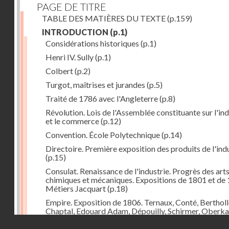
PAGE DE TITRE
TABLE DES MATIÈRES DU TEXTE
(p.159)
INTRODUCTION
(p.1)
Considérations historiques
(p.1)
Henri IV. Sully
(p.1)
Colbert
(p.2)
Turgot, maîtrises et jurandes
(p.5)
Traité de 1786 avec l'Angleterre
(p.8)
Révolution. Lois de l'Assemblée constituante sur l'ind
et le commerce
(p.12)
Convention. École Polytechnique
(p.14)
Directoire. Première exposition des produits de l'ind
(p.15)
Consulat. Renaissance de l'industrie. Progrès des art
chimiques et mécaniques. Expositions de 1801 et de 
Métiers Jacquart
(p.18)
Empire. Exposition de 1806. Ternaux, Conté, Bertholl
Chaptal, Edouard Adam, Dépouilly, Schirmer, Oberk
Système continental, brûlement des marchandises
Droits réservés - CNAM
anglaises
(p.21)