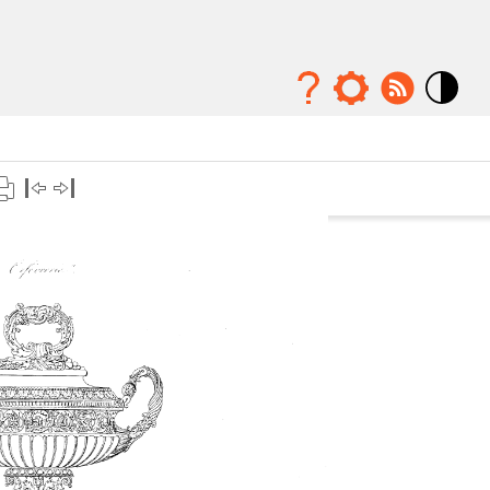
Mode
contraste
élévé