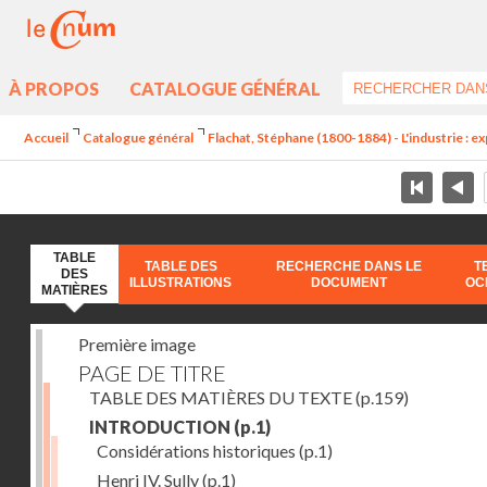
À PROPOS
CATALOGUE GÉNÉRAL
Accueil
Catalogue général
Flachat, Stéphane (1800-1884) - L'industrie : e
TABLE
TABLE DES
RECHERCHE DANS LE
T
DES
ILLUSTRATIONS
DOCUMENT
OC
MATIÈRES
Première image
PAGE DE TITRE
TABLE DES MATIÈRES DU TEXTE
(p.159)
INTRODUCTION
(p.1)
Considérations historiques
(p.1)
Henri IV. Sully
(p.1)