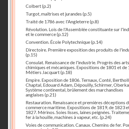
Colbert
(p.2)
Turgot, maîtrises et jurandes
(p.5)
Traité de 1786 avec l'Angleterre
(p.8)
Révolution. Lois de l'Assemblée constituante sur l'ind
et le commerce
(p.12)
Convention. École Polytechnique
(p.14)
Directoire. Première exposition des produits de l'ind
(p.15)
Consulat. Renaissance de l'industrie. Progrès des art
chimiques et mécaniques. Expositions de 1801 et de 
Métiers Jacquart
(p.18)
Empire. Exposition de 1806. Ternaux, Conté, Bertholl
Chaptal, Edouard Adam, Dépouilly, Schirmer, Oberk
Système continental, brûlement des marchandises
anglaises
(p.21)
Restauration. Renaissance et premières déceptions d
commerce maritime. Expositions de 1819, de 1823 e
1827. Mérinos. Soies lisses, laines peignées. Traitem
fer à la houille, machines à vapeur, etc.
(p.24)
Voies de communication. Canaux. Chemins de fer. Po