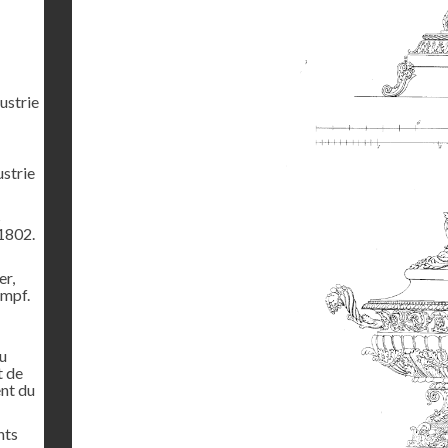
ustrie
ustrie
s
1802.
er,
ampf.
u
t de
ent du
nts