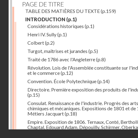
PAGE DE TITRE
TABLE DES MATIÈRES DU TEXTE
(p.159)
INTRODUCTION
(p.1)
Considérations historiques
(p.1)
Henri IV. Sully
(p.1)
Colbert
(p.2)
Turgot, maîtrises et jurandes
(p.5)
Traité de 1786 avec l'Angleterre
(p.8)
Révolution. Lois de l'Assemblée constituante sur l'ind
et le commerce
(p.12)
Convention. École Polytechnique
(p.14)
Directoire. Première exposition des produits de l'ind
(p.15)
Consulat. Renaissance de l'industrie. Progrès des art
chimiques et mécaniques. Expositions de 1801 et de 
Métiers Jacquart
(p.18)
Empire. Exposition de 1806. Ternaux, Conté, Bertholl
Chaptal, Edouard Adam, Dépouilly, Schirmer, Oberk
Système continental, brûlement des marchandises
Droits réservés - CNAM
anglaises
(p.21)