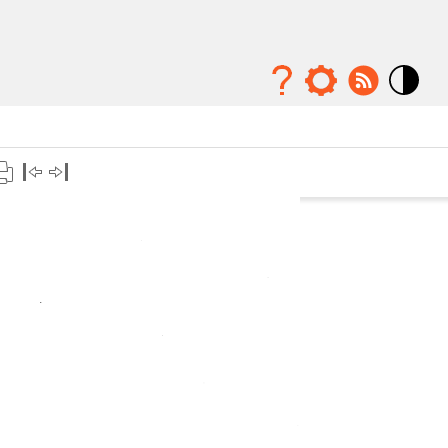
Mode
contraste
élévé