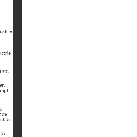
ustrie
ustrie
s
1802.
er,
ampf.
u
t de
ent du
nts