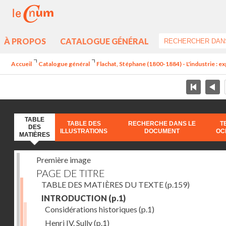
À PROPOS
CATALOGUE GÉNÉRAL
Accueil
Catalogue général
Flachat, Stéphane (1800-1884) - L'industrie : e
TABLE
TABLE DES
RECHERCHE DANS LE
T
DES
ILLUSTRATIONS
DOCUMENT
OC
MATIÈRES
Première image
PAGE DE TITRE
TABLE DES MATIÈRES DU TEXTE
(p.159)
INTRODUCTION
(p.1)
Considérations historiques
(p.1)
Henri IV. Sully
(p.1)