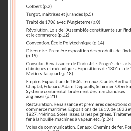
Colbert
(p.2)
Turgot, maîtrises et jurandes
(p.5)
Traité de 1786 avec l'Angleterre
(p.8)
Révolution. Lois de l'Assemblée constituante sur l'ind
et le commerce
(p.12)
Convention. École Polytechnique
(p.14)
Directoire. Première exposition des produits de l'ind
(p.15)
Consulat. Renaissance de l'industrie. Progrès des art
chimiques et mécaniques. Expositions de 1801 et de 
Métiers Jacquart
(p.18)
Empire. Exposition de 1806. Ternaux, Conté, Bertholl
Chaptal, Edouard Adam, Dépouilly, Schirmer, Oberk
Système continental, brûlement des marchandises
anglaises
(p.21)
Restauration. Renaissance et premières déceptions d
commerce maritime. Expositions de 1819, de 1823 e
1827. Mérinos. Soies lisses, laines peignées. Traitem
fer à la houille, machines à vapeur, etc.
(p.24)
Voies de communication. Canaux. Chemins de fer. Po