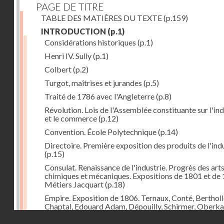
PAGE DE TITRE
TABLE DES MATIÈRES DU TEXTE
(p.159)
INTRODUCTION
(p.1)
Considérations historiques
(p.1)
Henri IV. Sully
(p.1)
Colbert
(p.2)
Turgot, maîtrises et jurandes
(p.5)
Traité de 1786 avec l'Angleterre
(p.8)
Révolution. Lois de l'Assemblée constituante sur l'ind
et le commerce
(p.12)
Convention. École Polytechnique
(p.14)
Directoire. Première exposition des produits de l'ind
(p.15)
Consulat. Renaissance de l'industrie. Progrès des art
chimiques et mécaniques. Expositions de 1801 et de 
Métiers Jacquart
(p.18)
Empire. Exposition de 1806. Ternaux, Conté, Bertholl
Chaptal, Edouard Adam, Dépouilly, Schirmer, Oberk
Système continental, brûlement des marchandises
Droits réservés - CNAM
anglaises
(p.21)