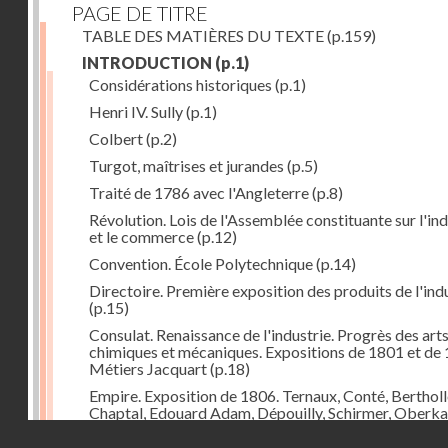
PAGE DE TITRE
TABLE DES MATIÈRES DU TEXTE
(p.159)
INTRODUCTION
(p.1)
Considérations historiques
(p.1)
Henri IV. Sully
(p.1)
Colbert
(p.2)
Turgot, maîtrises et jurandes
(p.5)
Traité de 1786 avec l'Angleterre
(p.8)
Révolution. Lois de l'Assemblée constituante sur l'ind
et le commerce
(p.12)
Convention. École Polytechnique
(p.14)
Directoire. Première exposition des produits de l'ind
(p.15)
Consulat. Renaissance de l'industrie. Progrès des art
chimiques et mécaniques. Expositions de 1801 et de 
Métiers Jacquart
(p.18)
Empire. Exposition de 1806. Ternaux, Conté, Bertholl
Chaptal, Edouard Adam, Dépouilly, Schirmer, Oberk
Système continental, brûlement des marchandises
Droits réservés - CNAM
anglaises
(p.21)