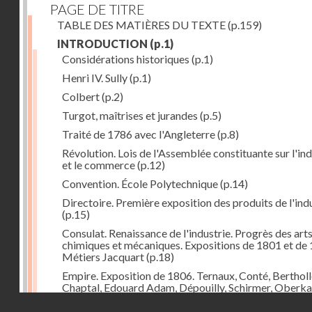
PAGE DE TITRE
TABLE DES MATIÈRES DU TEXTE
(p.159)
INTRODUCTION
(p.1)
Considérations historiques
(p.1)
Henri IV. Sully
(p.1)
Colbert
(p.2)
Turgot, maîtrises et jurandes
(p.5)
Traité de 1786 avec l'Angleterre
(p.8)
Révolution. Lois de l'Assemblée constituante sur l'ind
et le commerce
(p.12)
Convention. École Polytechnique
(p.14)
Directoire. Première exposition des produits de l'ind
(p.15)
Consulat. Renaissance de l'industrie. Progrès des art
chimiques et mécaniques. Expositions de 1801 et de 
Métiers Jacquart
(p.18)
Empire. Exposition de 1806. Ternaux, Conté, Bertholl
Chaptal, Edouard Adam, Dépouilly, Schirmer, Oberk
Système continental, brûlement des marchandises
Droits réservés - CNAM
anglaises
(p.21)