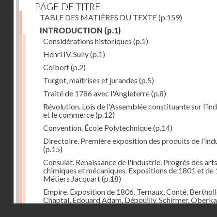
PAGE DE TITRE
TABLE DES MATIÈRES DU TEXTE
(p.159)
INTRODUCTION
(p.1)
Considérations historiques
(p.1)
Henri IV. Sully
(p.1)
Colbert
(p.2)
Turgot, maîtrises et jurandes
(p.5)
Traité de 1786 avec l'Angleterre
(p.8)
Révolution. Lois de l'Assemblée constituante sur l'ind
et le commerce
(p.12)
Convention. École Polytechnique
(p.14)
Directoire. Première exposition des produits de l'ind
(p.15)
Consulat. Renaissance de l'industrie. Progrès des art
chimiques et mécaniques. Expositions de 1801 et de 
Métiers Jacquart
(p.18)
Empire. Exposition de 1806. Ternaux, Conté, Bertholl
Chaptal, Edouard Adam, Dépouilly, Schirmer, Oberk
Système continental, brûlement des marchandises
Droits réservés - CNAM
anglaises
(p.21)