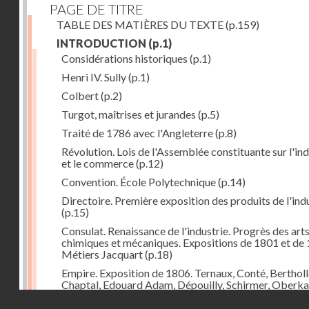
PAGE DE TITRE
TABLE DES MATIÈRES DU TEXTE
(p.159)
INTRODUCTION
(p.1)
Considérations historiques
(p.1)
Henri IV. Sully
(p.1)
Colbert
(p.2)
Turgot, maîtrises et jurandes
(p.5)
Traité de 1786 avec l'Angleterre
(p.8)
Révolution. Lois de l'Assemblée constituante sur l'ind
et le commerce
(p.12)
Convention. École Polytechnique
(p.14)
Directoire. Première exposition des produits de l'ind
(p.15)
Consulat. Renaissance de l'industrie. Progrès des art
chimiques et mécaniques. Expositions de 1801 et de 
Métiers Jacquart
(p.18)
Empire. Exposition de 1806. Ternaux, Conté, Bertholl
Chaptal, Edouard Adam, Dépouilly, Schirmer, Oberk
Système continental, brûlement des marchandises
Droits réservés - CNAM
anglaises
(p.21)