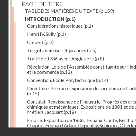
PAGE DE TITRE
TABLE DES MATIÈRES DU TEXTE
(p.159)
INTRODUCTION
(p.1)
Considérations historiques
(p.1)
Henri IV. Sully
(p.1)
Colbert
(p.2)
Turgot, maîtrises et jurandes
(p.5)
Traité de 1786 avec l'Angleterre
(p.8)
Révolution. Lois de l'Assemblée constituante sur l'ind
et le commerce
(p.12)
Convention. École Polytechnique
(p.14)
Directoire. Première exposition des produits de l'ind
(p.15)
Consulat. Renaissance de l'industrie. Progrès des art
chimiques et mécaniques. Expositions de 1801 et de 
Métiers Jacquart
(p.18)
Empire. Exposition de 1806. Ternaux, Conté, Bertholl
Chaptal, Edouard Adam, Dépouilly, Schirmer, Oberk
Système continental, brûlement des marchandises
Droits réservés - CNAM
anglaises
(p.21)