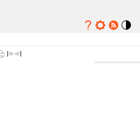
Mode
contraste
élévé