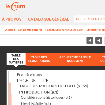
À PROPOS
CATALOGUE GÉNÉRAL
Accueil
Catalogue général
Flachat, Stéphane (1800-1884) - L'industrie : e
TABLE
TABLE DES
RECHERCHE DANS LE
T
DES
ILLUSTRATIONS
DOCUMENT
OC
MATIÈRES
Première image
PAGE DE TITRE
TABLE DES MATIÈRES DU TEXTE
(p.159)
INTRODUCTION
(p.1)
Considérations historiques
(p.1)
Henri IV. Sully
(p.1)