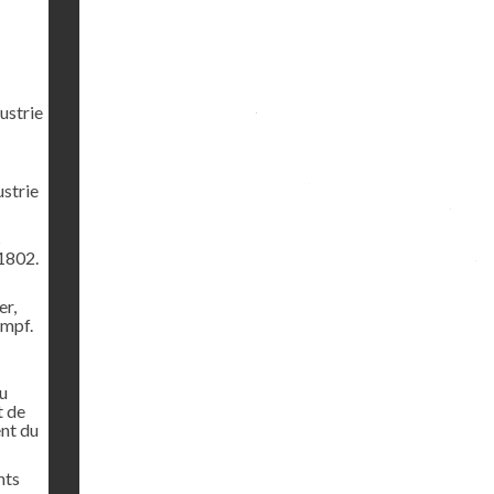
ustrie
ustrie
s
1802.
er,
ampf.
u
t de
ent du
nts