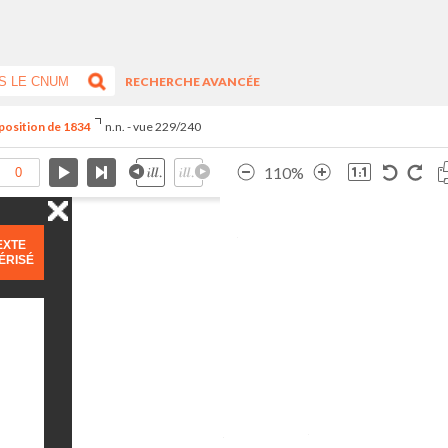
RECHERCHE AVANCÉE
xposition de 1834
n.n. - vue 229/240
110%
EXTE
ÉRISÉ