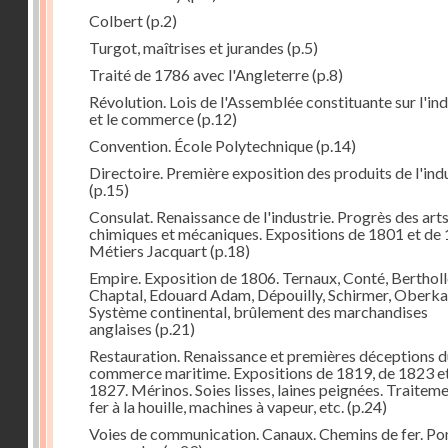
Colbert
(p.2)
Turgot, maîtrises et jurandes
(p.5)
Traité de 1786 avec l'Angleterre
(p.8)
Révolution. Lois de l'Assemblée constituante sur l'ind
et le commerce
(p.12)
Convention. École Polytechnique
(p.14)
Directoire. Première exposition des produits de l'ind
(p.15)
Consulat. Renaissance de l'industrie. Progrès des art
chimiques et mécaniques. Expositions de 1801 et de 
Métiers Jacquart
(p.18)
Empire. Exposition de 1806. Ternaux, Conté, Bertholl
Chaptal, Edouard Adam, Dépouilly, Schirmer, Oberk
Système continental, brûlement des marchandises
anglaises
(p.21)
Restauration. Renaissance et premières déceptions d
commerce maritime. Expositions de 1819, de 1823 e
1827. Mérinos. Soies lisses, laines peignées. Traitem
fer à la houille, machines à vapeur, etc.
(p.24)
Voies de communication. Canaux. Chemins de fer. Po