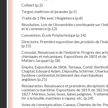
Colbert
(p.2)
Turgot, maîtrises et jurandes
(p.5)
Traité de 1786 avec l'Angleterre
(p.8)
Révolution. Lois de l'Assemblée constituante sur l'ind
et le commerce
(p.12)
Convention. École Polytechnique
(p.14)
Directoire. Première exposition des produits de l'ind
(p.15)
Consulat. Renaissance de l'industrie. Progrès des art
chimiques et mécaniques. Expositions de 1801 et de 
Métiers Jacquart
(p.18)
Empire. Exposition de 1806. Ternaux, Conté, Bertholl
Chaptal, Edouard Adam, Dépouilly, Schirmer, Oberk
Système continental, brûlement des marchandises
anglaises
(p.21)
Restauration. Renaissance et premières déceptions d
commerce maritime. Expositions de 1819, de 1823 e
1827. Mérinos. Soies lisses, laines peignées. Traitem
fer à la houille, machines à vapeur, etc.
(p.24)
Voies de communication. Canaux. Chemins de fer. Po