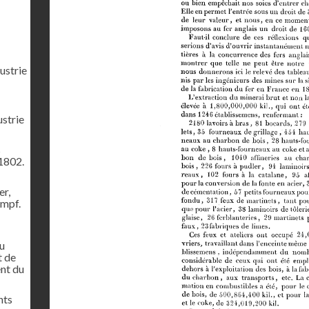
ustrie
ustrie
s
1802.
er,
ampf.
u
t de
ent du
nts