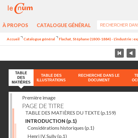
À PROPOS
CATALOGUE GÉNÉRAL
Accueil
Catalogue général
Flachat, Stéphane (1800-1884) - L'industrie : e
TABLE
TABLE DES
RECHERCHE DANS LE
T
DES
ILLUSTRATIONS
DOCUMENT
OC
MATIÈRES
Première image
PAGE DE TITRE
TABLE DES MATIÈRES DU TEXTE
(p.159)
INTRODUCTION
(p.1)
Considérations historiques
(p.1)
Henri IV. Sully
(p.1)