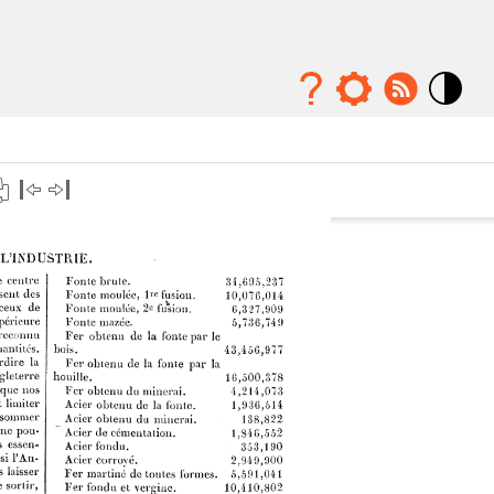
Mode
contraste
élévé