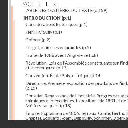
PAGE DE TITRE
TABLE DES MATIÈRES DU TEXTE
(p.159)
INTRODUCTION
(p.1)
Considérations historiques
(p.1)
Henri IV. Sully
(p.1)
Colbert
(p.2)
Turgot, maîtrises et jurandes
(p.5)
Traité de 1786 avec l'Angleterre
(p.8)
Révolution. Lois de l'Assemblée constituante sur l'ind
et le commerce
(p.12)
Convention. École Polytechnique
(p.14)
Directoire. Première exposition des produits de l'ind
(p.15)
Consulat. Renaissance de l'industrie. Progrès des art
chimiques et mécaniques. Expositions de 1801 et de 
Métiers Jacquart
(p.18)
Empire. Exposition de 1806. Ternaux, Conté, Bertholl
Chaptal, Edouard Adam, Dépouilly, Schirmer, Oberk
Système continental, brûlement des marchandises
Droits réservés - CNAM
anglaises
(p.21)