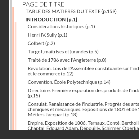
PAGE DE TITRE
TABLE DES MATIÈRES DU TEXTE
(p.159)
INTRODUCTION
(p.1)
Considérations historiques
(p.1)
Henri IV. Sully
(p.1)
Colbert
(p.2)
Turgot, maîtrises et jurandes
(p.5)
Traité de 1786 avec l'Angleterre
(p.8)
Révolution. Lois de l'Assemblée constituante sur l'ind
et le commerce
(p.12)
Convention. École Polytechnique
(p.14)
Directoire. Première exposition des produits de l'ind
(p.15)
Consulat. Renaissance de l'industrie. Progrès des art
chimiques et mécaniques. Expositions de 1801 et de 
Métiers Jacquart
(p.18)
Empire. Exposition de 1806. Ternaux, Conté, Bertholl
Chaptal, Edouard Adam, Dépouilly, Schirmer, Oberk
Système continental, brûlement des marchandises
Droits réservés - CNAM
anglaises
(p.21)