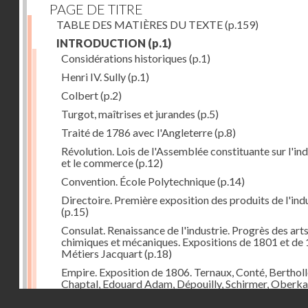
PAGE DE TITRE
TABLE DES MATIÈRES DU TEXTE
(p.159)
INTRODUCTION
(p.1)
Considérations historiques
(p.1)
Henri IV. Sully
(p.1)
Colbert
(p.2)
Turgot, maîtrises et jurandes
(p.5)
Traité de 1786 avec l'Angleterre
(p.8)
Révolution. Lois de l'Assemblée constituante sur l'ind
et le commerce
(p.12)
Convention. École Polytechnique
(p.14)
Directoire. Première exposition des produits de l'ind
(p.15)
Consulat. Renaissance de l'industrie. Progrès des art
chimiques et mécaniques. Expositions de 1801 et de 
Métiers Jacquart
(p.18)
Empire. Exposition de 1806. Ternaux, Conté, Bertholl
Chaptal, Edouard Adam, Dépouilly, Schirmer, Oberk
Système continental, brûlement des marchandises
Droits réservés - CNAM
anglaises
(p.21)