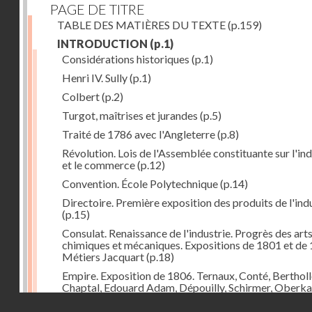
PAGE DE TITRE
TABLE DES MATIÈRES DU TEXTE
(p.159)
INTRODUCTION
(p.1)
Considérations historiques
(p.1)
Henri IV. Sully
(p.1)
Colbert
(p.2)
Turgot, maîtrises et jurandes
(p.5)
Traité de 1786 avec l'Angleterre
(p.8)
Révolution. Lois de l'Assemblée constituante sur l'ind
et le commerce
(p.12)
Convention. École Polytechnique
(p.14)
Directoire. Première exposition des produits de l'ind
(p.15)
Consulat. Renaissance de l'industrie. Progrès des art
chimiques et mécaniques. Expositions de 1801 et de 
Métiers Jacquart
(p.18)
Empire. Exposition de 1806. Ternaux, Conté, Bertholl
Chaptal, Edouard Adam, Dépouilly, Schirmer, Oberk
Système continental, brûlement des marchandises
Droits réservés - CNAM
anglaises
(p.21)