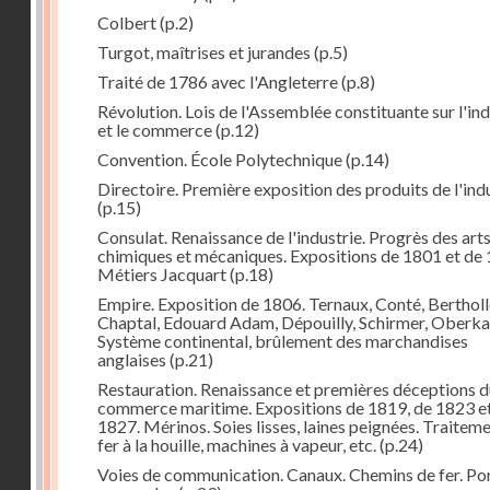
Colbert
(p.2)
Turgot, maîtrises et jurandes
(p.5)
Traité de 1786 avec l'Angleterre
(p.8)
Révolution. Lois de l'Assemblée constituante sur l'ind
et le commerce
(p.12)
Convention. École Polytechnique
(p.14)
Directoire. Première exposition des produits de l'ind
(p.15)
Consulat. Renaissance de l'industrie. Progrès des art
chimiques et mécaniques. Expositions de 1801 et de 
Métiers Jacquart
(p.18)
Empire. Exposition de 1806. Ternaux, Conté, Bertholl
Chaptal, Edouard Adam, Dépouilly, Schirmer, Oberk
Système continental, brûlement des marchandises
anglaises
(p.21)
Restauration. Renaissance et premières déceptions d
commerce maritime. Expositions de 1819, de 1823 e
1827. Mérinos. Soies lisses, laines peignées. Traitem
fer à la houille, machines à vapeur, etc.
(p.24)
Voies de communication. Canaux. Chemins de fer. Po