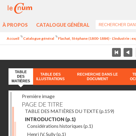
À PROPOS
CATALOGUE GÉNÉRAL
Accueil
Catalogue général
Flachat, Stéphane (1800-1884) - L'industrie : e
TABLE
TABLE DES
RECHERCHE DANS LE
T
DES
ILLUSTRATIONS
DOCUMENT
OC
MATIÈRES
Première image
PAGE DE TITRE
TABLE DES MATIÈRES DU TEXTE
(p.159)
INTRODUCTION
(p.1)
Considérations historiques
(p.1)
Henri IV. Sully
(p.1)