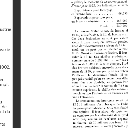
ustrie
ustrie
s
1802.
er,
ampf.
u
t de
ent du
nts