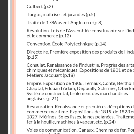
Colbert
(p.2)
Turgot, maîtrises et jurandes
(p.5)
Traité de 1786 avec l'Angleterre
(p.8)
Révolution. Lois de l'Assemblée constituante sur l'ind
et le commerce
(p.12)
Convention. École Polytechnique
(p.14)
Directoire. Première exposition des produits de l'ind
(p.15)
Consulat. Renaissance de l'industrie. Progrès des art
chimiques et mécaniques. Expositions de 1801 et de 
Métiers Jacquart
(p.18)
Empire. Exposition de 1806. Ternaux, Conté, Bertholl
Chaptal, Edouard Adam, Dépouilly, Schirmer, Oberk
Système continental, brûlement des marchandises
anglaises
(p.21)
Restauration. Renaissance et premières déceptions d
commerce maritime. Expositions de 1819, de 1823 e
1827. Mérinos. Soies lisses, laines peignées. Traitem
fer à la houille, machines à vapeur, etc.
(p.24)
Voies de communication. Canaux. Chemins de fer. Po