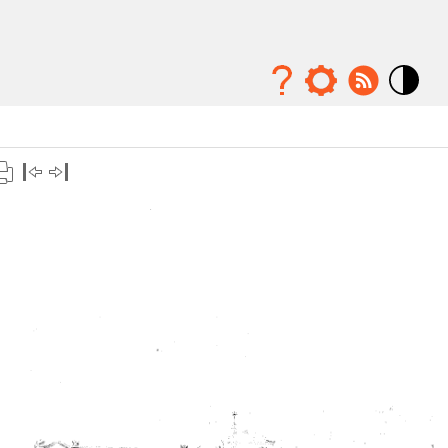
Mode
contraste
élévé