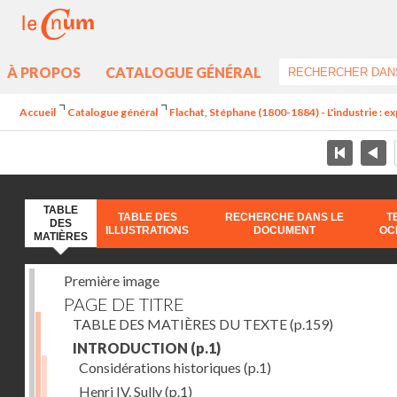
À PROPOS
CATALOGUE GÉNÉRAL
Accueil
Catalogue général
Flachat, Stéphane (1800-1884) - L'industrie : e
TABLE
TABLE DES
RECHERCHE DANS LE
T
DES
ILLUSTRATIONS
DOCUMENT
OC
MATIÈRES
Première image
PAGE DE TITRE
TABLE DES MATIÈRES DU TEXTE
(p.159)
INTRODUCTION
(p.1)
Considérations historiques
(p.1)
Henri IV. Sully
(p.1)