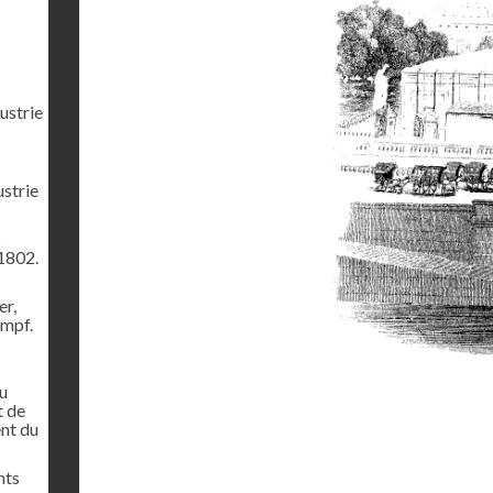
ustrie
ustrie
s
1802.
er,
ampf.
u
t de
ent du
nts