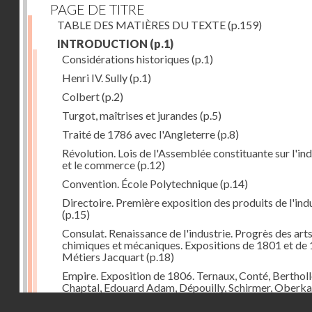
PAGE DE TITRE
TABLE DES MATIÈRES DU TEXTE
(p.159)
INTRODUCTION
(p.1)
Considérations historiques
(p.1)
Henri IV. Sully
(p.1)
Colbert
(p.2)
Turgot, maîtrises et jurandes
(p.5)
Traité de 1786 avec l'Angleterre
(p.8)
Révolution. Lois de l'Assemblée constituante sur l'ind
et le commerce
(p.12)
Convention. École Polytechnique
(p.14)
Directoire. Première exposition des produits de l'ind
(p.15)
Consulat. Renaissance de l'industrie. Progrès des art
chimiques et mécaniques. Expositions de 1801 et de 
Métiers Jacquart
(p.18)
Empire. Exposition de 1806. Ternaux, Conté, Bertholl
Chaptal, Edouard Adam, Dépouilly, Schirmer, Oberk
Système continental, brûlement des marchandises
Droits réservés - CNAM
anglaises
(p.21)