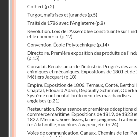
Colbert
(p.2)
Turgot, maîtrises et jurandes
(p.5)
Traité de 1786 avec l'Angleterre
(p.8)
Révolution. Lois de l'Assemblée constituante sur l'ind
et le commerce
(p.12)
Convention. École Polytechnique
(p.14)
Directoire. Première exposition des produits de l'ind
(p.15)
Consulat. Renaissance de l'industrie. Progrès des art
chimiques et mécaniques. Expositions de 1801 et de 
Métiers Jacquart
(p.18)
Empire. Exposition de 1806. Ternaux, Conté, Bertholl
Chaptal, Edouard Adam, Dépouilly, Schirmer, Oberk
Système continental, brûlement des marchandises
anglaises
(p.21)
Restauration. Renaissance et premières déceptions d
commerce maritime. Expositions de 1819, de 1823 e
1827. Mérinos. Soies lisses, laines peignées. Traitem
fer à la houille, machines à vapeur, etc.
(p.24)
Voies de communication. Canaux. Chemins de fer. Po