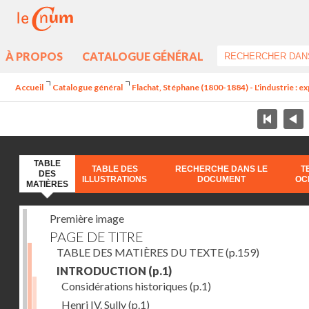
À PROPOS
CATALOGUE GÉNÉRAL
Accueil
Catalogue général
Flachat, Stéphane (1800-1884) - L'industrie : e
TABLE
TABLE DES
RECHERCHE DANS LE
T
DES
ILLUSTRATIONS
DOCUMENT
OC
MATIÈRES
Première image
PAGE DE TITRE
TABLE DES MATIÈRES DU TEXTE
(p.159)
INTRODUCTION
(p.1)
Considérations historiques
(p.1)
Henri IV. Sully
(p.1)