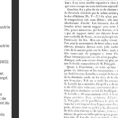
ustrie
ustrie
s
1802.
er,
ampf.
u
t de
ent du
nts