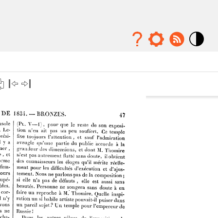
Mode
contraste
élévé