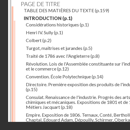
PAGE DE TITRE
TABLE DES MATIÈRES DU TEXTE
(p.159)
INTRODUCTION
(p.1)
Considérations historiques
(p.1)
Henri IV. Sully
(p.1)
Colbert
(p.2)
Turgot, maîtrises et jurandes
(p.5)
Traité de 1786 avec l'Angleterre
(p.8)
Révolution. Lois de l'Assemblée constituante sur l'ind
et le commerce
(p.12)
Convention. École Polytechnique
(p.14)
Directoire. Première exposition des produits de l'ind
(p.15)
Consulat. Renaissance de l'industrie. Progrès des art
chimiques et mécaniques. Expositions de 1801 et de 
Métiers Jacquart
(p.18)
Empire. Exposition de 1806. Ternaux, Conté, Bertholl
Chaptal, Edouard Adam, Dépouilly, Schirmer, Oberk
Système continental, brûlement des marchandises
Droits réservés - CNAM
anglaises
(p.21)