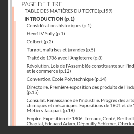
PAGE DE TITRE
TABLE DES MATIÈRES DU TEXTE
(p.159)
INTRODUCTION
(p.1)
Considérations historiques
(p.1)
Henri IV. Sully
(p.1)
Colbert
(p.2)
Turgot, maîtrises et jurandes
(p.5)
Traité de 1786 avec l'Angleterre
(p.8)
Révolution. Lois de l'Assemblée constituante sur l'ind
et le commerce
(p.12)
Convention. École Polytechnique
(p.14)
Directoire. Première exposition des produits de l'ind
(p.15)
Consulat. Renaissance de l'industrie. Progrès des art
chimiques et mécaniques. Expositions de 1801 et de 
Métiers Jacquart
(p.18)
Empire. Exposition de 1806. Ternaux, Conté, Bertholl
Chaptal, Edouard Adam, Dépouilly, Schirmer, Oberk
Système continental, brûlement des marchandises
Droits réservés - CNAM
anglaises
(p.21)