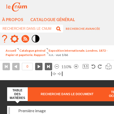
À PROPOS
CATALOGUE GÉNÉRAL
RECHERCHE AVANCÉE
Mode
contraste
Accueil
Catalogue général
Exposition internationale. Londres. 1872 -
élévé
Papier et papeterie. Rapport
n.n. - vue 1/66
110%
TABLE
T
DES
RECHERCHE DANS LE DOCUMENT
OC
MATIÈRES
Première image