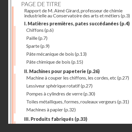
PAGE DE TITRE
Rapport de M. Aimé Girard, professeur de chimie
industrielle au Conservatoire des arts et métiers
(p.3)
I. Matières premières, pates succédanées
(p.4)
Chiffons
(p.6)
Paille
(p.7)
Sparte
(p.9)
Pâte mécanique de bois
(p.13)
Pâte chimique de bois
(p.15)
II. Machines pour papeterie
(p.26)
Machine à couper les chiffons, les cordes, etc
(p.27)
Lessiveur sphérique rotatif
(p.27)
Pompes à cylindres de verre
(p.30)
Toiles métalliques, formes, rouleaux vergeurs
(p.31)
Machines à papier
(p.32)
III. Produits fabriqués
(p.33)
Papiers à journaux
(p.39)
Droits réservés - CNAM