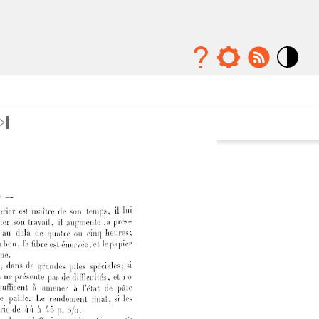
Mode
contraste
élévé