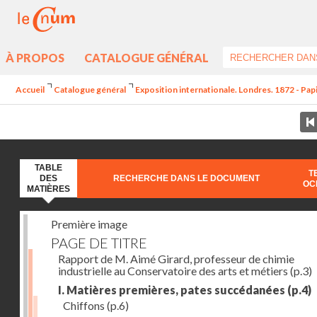
À PROPOS
CATALOGUE GÉNÉRAL
Accueil
Catalogue général
Exposition internationale. Londres. 1872 - Pap
TABLE
T
DES
RECHERCHE DANS LE DOCUMENT
OC
MATIÈRES
Première image
PAGE DE TITRE
Rapport de M. Aimé Girard, professeur de chimie
industrielle au Conservatoire des arts et métiers
(p.3)
I. Matières premières, pates succédanées
(p.4)
Chiffons
(p.6)