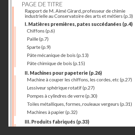
PAGE DE TITRE
Rapport de M. Aimé Girard, professeur de chimie
industrielle au Conservatoire des arts et métiers
(p.3)
I. Matières premières, pates succédanées
(p.4)
Chiffons
(p.6)
Paille
(p.7)
Sparte
(p.9)
Pâte mécanique de bois
(p.13)
Pâte chimique de bois
(p.15)
II. Machines pour papeterie
(p.26)
Machine à couper les chiffons, les cordes, etc
(p.27)
Lessiveur sphérique rotatif
(p.27)
Pompes à cylindres de verre
(p.30)
Toiles métalliques, formes, rouleaux vergeurs
(p.31)
Machines à papier
(p.32)
III. Produits fabriqués
(p.33)
Papiers à journaux
(p.39)
Droits réservés - CNAM