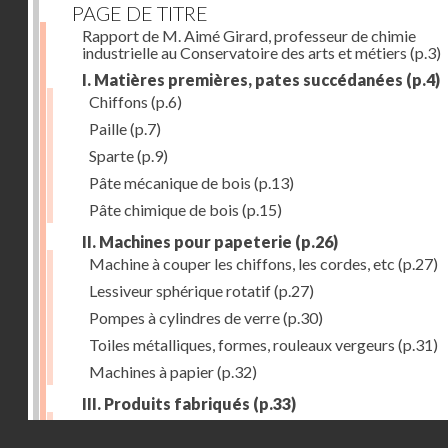
PAGE DE TITRE
Rapport de M. Aimé Girard, professeur de chimie
industrielle au Conservatoire des arts et métiers
(p.3)
I. Matières premières, pates succédanées
(p.4)
Chiffons
(p.6)
Paille
(p.7)
Sparte
(p.9)
Pâte mécanique de bois
(p.13)
Pâte chimique de bois
(p.15)
II. Machines pour papeterie
(p.26)
Machine à couper les chiffons, les cordes, etc
(p.27)
Lessiveur sphérique rotatif
(p.27)
Pompes à cylindres de verre
(p.30)
Toiles métalliques, formes, rouleaux vergeurs
(p.31)
Machines à papier
(p.32)
III. Produits fabriqués
(p.33)
Papiers à journaux
(p.39)
Droits réservés - CNAM