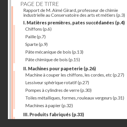
PAGE DE TITRE
Rapport de M. Aimé Girard, professeur de chimie
industrielle au Conservatoire des arts et métiers
(p.3)
I. Matières premières, pates succédanées
(p.4)
Chiffons
(p.6)
Paille
(p.7)
Sparte
(p.9)
Pâte mécanique de bois
(p.13)
Pâte chimique de bois
(p.15)
II. Machines pour papeterie
(p.26)
Machine à couper les chiffons, les cordes, etc
(p.27)
Lessiveur sphérique rotatif
(p.27)
Pompes à cylindres de verre
(p.30)
Toiles métalliques, formes, rouleaux vergeurs
(p.31)
Machines à papier
(p.32)
III. Produits fabriqués
(p.33)
Papiers à journaux
(p.39)
Droits réservés - CNAM