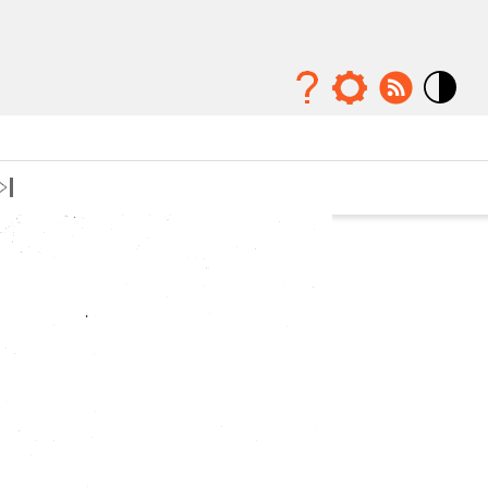
Mode
contraste
élévé