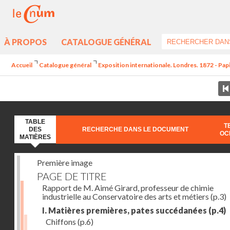
À PROPOS
CATALOGUE GÉNÉRAL
Accueil
Catalogue général
Exposition internationale. Londres. 1872 - Pap
TABLE
T
DES
RECHERCHE DANS LE DOCUMENT
OC
MATIÈRES
Première image
PAGE DE TITRE
Rapport de M. Aimé Girard, professeur de chimie
industrielle au Conservatoire des arts et métiers
(p.3)
I. Matières premières, pates succédanées
(p.4)
Chiffons
(p.6)