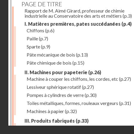
PAGE DE TITRE
Rapport de M. Aimé Girard, professeur de chimie
industrielle au Conservatoire des arts et métiers
(p.3)
I. Matières premières, pates succédanées
(p.4)
Chiffons
(p.6)
Paille
(p.7)
Sparte
(p.9)
Pâte mécanique de bois
(p.13)
Pâte chimique de bois
(p.15)
II. Machines pour papeterie
(p.26)
Machine à couper les chiffons, les cordes, etc
(p.27)
Lessiveur sphérique rotatif
(p.27)
Pompes à cylindres de verre
(p.30)
Toiles métalliques, formes, rouleaux vergeurs
(p.31)
Machines à papier
(p.32)
III. Produits fabriqués
(p.33)
Papiers à journaux
(p.39)
Droits réservés - CNAM