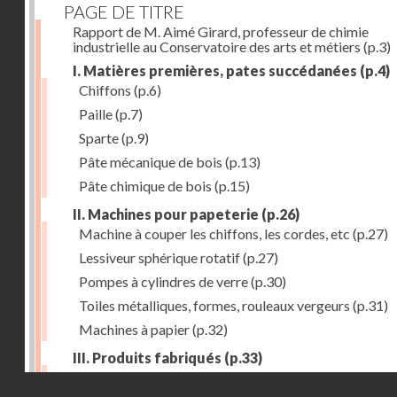
PAGE DE TITRE
Rapport de M. Aimé Girard, professeur de chimie
industrielle au Conservatoire des arts et métiers
(p.3)
I. Matières premières, pates succédanées
(p.4)
Chiffons
(p.6)
Paille
(p.7)
Sparte
(p.9)
Pâte mécanique de bois
(p.13)
Pâte chimique de bois
(p.15)
II. Machines pour papeterie
(p.26)
Machine à couper les chiffons, les cordes, etc
(p.27)
Lessiveur sphérique rotatif
(p.27)
Pompes à cylindres de verre
(p.30)
Toiles métalliques, formes, rouleaux vergeurs
(p.31)
Machines à papier
(p.32)
III. Produits fabriqués
(p.33)
Papiers à journaux
(p.39)
Droits réservés - CNAM