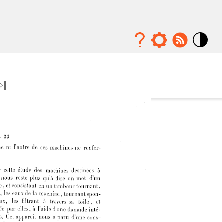
Mode
contraste
élévé