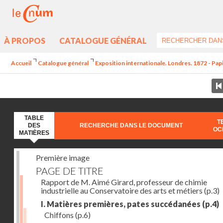
À PROPOS
CATALOGUE GÉNÉRAL
Accueil
Catalogue général
Exposition internationale. Londres. 1872 - Pap
TABLE
T
DES
RECHERCHE DANS LE DOCUMENT
OC
MATIÈRES
Première image
PAGE DE TITRE
Rapport de M. Aimé Girard, professeur de chimie
industrielle au Conservatoire des arts et métiers
(p.3)
I. Matières premières, pates succédanées
(p.4)
Chiffons
(p.6)