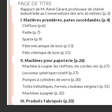
PAGE DE TITRE
Rapport de M. Aimé Girard, professeur de chimie
industrielle au Conservatoire des arts et métiers
(p.3)
I. Matières premières, pates succédanées
(p.4)
Chiffons
(p.6)
Paille
(p.7)
Sparte
(p.9)
Pâte mécanique de bois
(p.13)
Pâte chimique de bois
(p.15)
II. Machines pour papeterie
(p.26)
Machine à couper les chiffons, les cordes, etc
(p.27)
Lessiveur sphérique rotatif
(p.27)
Pompes à cylindres de verre
(p.30)
Toiles métalliques, formes, rouleaux vergeurs
(p.31)
Machines à papier
(p.32)
III. Produits fabriqués
(p.33)
Papiers à journaux
(p.39)
Droits réservés - CNAM