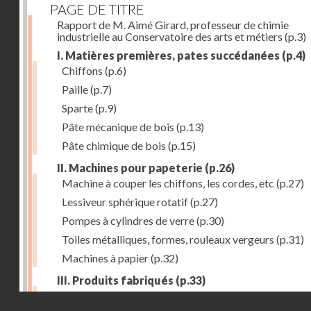
PAGE DE TITRE
Rapport de M. Aimé Girard, professeur de chimie
industrielle au Conservatoire des arts et métiers
(p.3)
I. Matières premières, pates succédanées
(p.4)
Chiffons
(p.6)
Paille
(p.7)
Sparte
(p.9)
Pâte mécanique de bois
(p.13)
Pâte chimique de bois
(p.15)
II. Machines pour papeterie
(p.26)
Machine à couper les chiffons, les cordes, etc
(p.27)
Lessiveur sphérique rotatif
(p.27)
Pompes à cylindres de verre
(p.30)
Toiles métalliques, formes, rouleaux vergeurs
(p.31)
Machines à papier
(p.32)
III. Produits fabriqués
(p.33)
Papiers à journaux
(p.39)
Droits réservés - CNAM