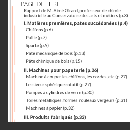
PAGE DE TITRE
Rapport de M. Aimé Girard, professeur de chimie
industrielle au Conservatoire des arts et métiers
(p.3)
I. Matières premières, pates succédanées
(p.4)
Chiffons
(p.6)
Paille
(p.7)
Sparte
(p.9)
Pâte mécanique de bois
(p.13)
Pâte chimique de bois
(p.15)
II. Machines pour papeterie
(p.26)
Machine à couper les chiffons, les cordes, etc
(p.27)
Lessiveur sphérique rotatif
(p.27)
Pompes à cylindres de verre
(p.30)
Toiles métalliques, formes, rouleaux vergeurs
(p.31)
Machines à papier
(p.32)
III. Produits fabriqués
(p.33)
Papiers à journaux
(p.39)
Droits réservés - CNAM