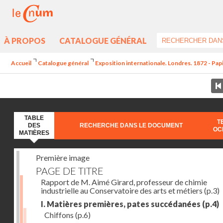
À PROPOS
CATALOGUE GÉNÉRAL
Accueil
Catalogue général
Exposition internationale. Londres. 1872 - Pap
TABLE
T
DES
RECHERCHE DANS LE DOCUMENT
OC
MATIÈRES
Première image
PAGE DE TITRE
Rapport de M. Aimé Girard, professeur de chimie
industrielle au Conservatoire des arts et métiers
(p.3)
I. Matières premières, pates succédanées
(p.4)
Chiffons
(p.6)