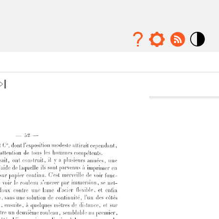
Mode
contraste
élévé