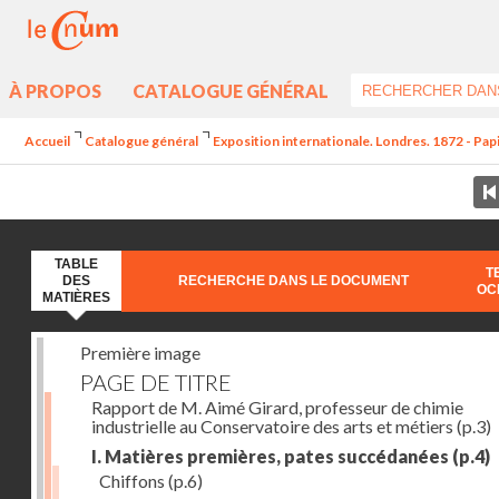
À PROPOS
CATALOGUE GÉNÉRAL
Accueil
Catalogue général
Exposition internationale. Londres. 1872 - Pap
TABLE
T
DES
RECHERCHE DANS LE DOCUMENT
OC
MATIÈRES
Première image
PAGE DE TITRE
Rapport de M. Aimé Girard, professeur de chimie
industrielle au Conservatoire des arts et métiers
(p.3)
I. Matières premières, pates succédanées
(p.4)
Chiffons
(p.6)