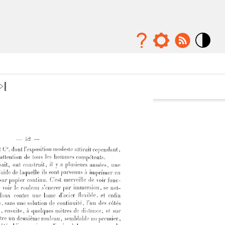
Mode
contraste
élévé