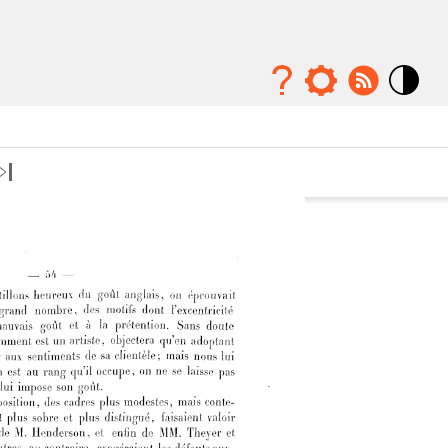
Mode
contraste
élévé