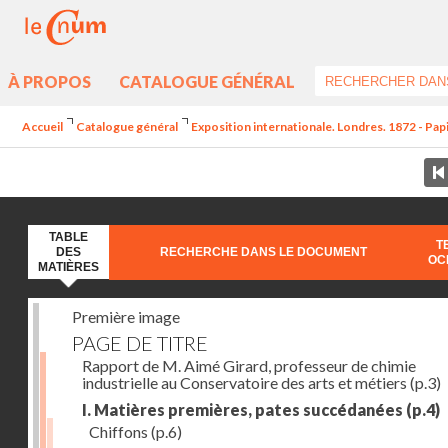
À PROPOS
CATALOGUE GÉNÉRAL
Accueil
Catalogue général
Exposition internationale. Londres. 1872 - Pap
TABLE
T
DES
RECHERCHE DANS LE DOCUMENT
OC
MATIÈRES
Première image
PAGE DE TITRE
Rapport de M. Aimé Girard, professeur de chimie
industrielle au Conservatoire des arts et métiers
(p.3)
I. Matières premières, pates succédanées
(p.4)
Chiffons
(p.6)