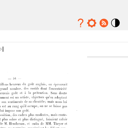
Mode
contraste
élévé