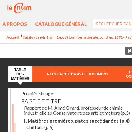
À PROPOS
CATALOGUE GÉNÉRAL
Accueil
Catalogue général
Exposition internationale. Londres. 1872 - Pap
TABLE
T
DES
RECHERCHE DANS LE DOCUMENT
OC
MATIÈRES
Première image
PAGE DE TITRE
Rapport de M. Aimé Girard, professeur de chimie
industrielle au Conservatoire des arts et métiers
(p.3)
I. Matières premières, pates succédanées
(p.4)
Chiffons
(p.6)